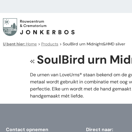
U bent hier:
Home
>
Products
>
SoulBird urn Midnight&HMD silver
SoulBird urn Mi
De urnen van LoveUrns® staan bekend om de goe
metaal wordt gebruikt in combinatie met oog vo
perfectie. Elke urn wordt met de hand gemaakt 
handgemaakt mét liefde.
Contact opnemen
Direct naar: