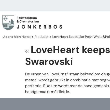
U bent hier:
Home
>
Products
>
LoveHeart keepsake Pearl White&Pol 
LoveHeart keepsa
Swarovski
De urnen van LoveUrns® staan bekend om de goe
metaal wordt gebruikt in combinatie met oog vo
perfectie. Elke urn wordt met de hand gemaakt 
handgemaakt mét liefde.