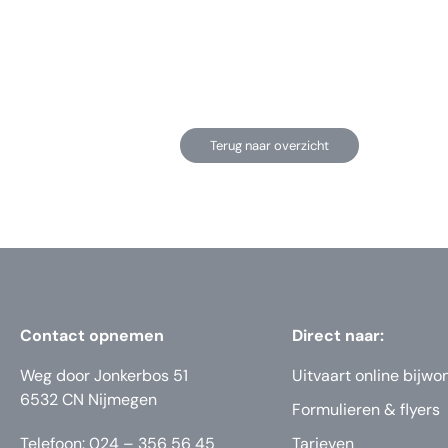
Terug naar overzicht
Contact opnemen
Direct naar:
Weg door Jonkerbos 51
Uitvaart online bijwo
6532 CN Nijmegen
Formulieren & flyers
Telefoon: 024 – 356 56 45
Tarieven