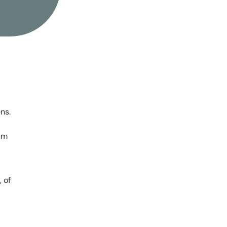
ns.
um
 of