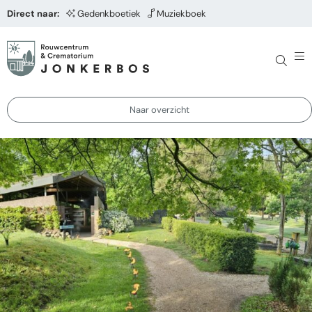
Direct naar:
Gedenkboetiek
Muziekboek
Naar overzicht